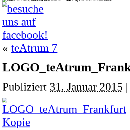
«
teAtrum 7
LOGO_teAtrum_Frankf
Publiziert
31. Januar 2015