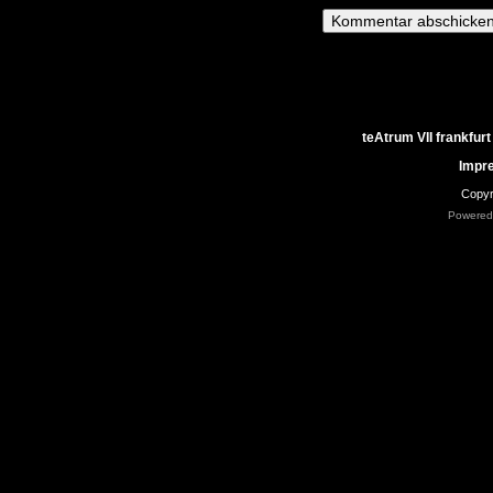
teAtrum VII frankfurt
Impr
Copyr
Powered